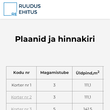
Plaanid ja hinnakiri
2
Kodu nr
Magamistube
Üldpind,m
T
Korter nr 1
3
111,1
Korter nr 2
3
111,1
Korter nr 3
5
141,5