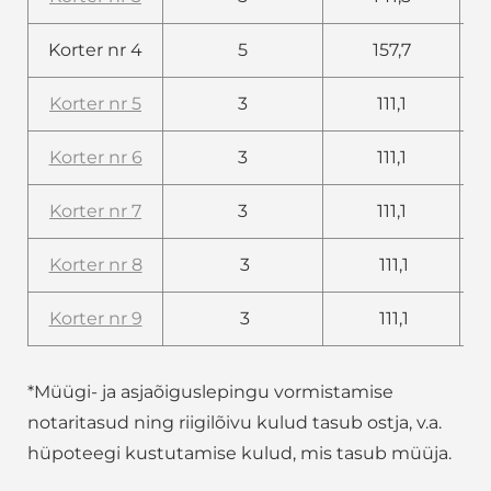
Korter nr 4
5
157,7
Korter nr 5
3
111,1
Korter nr 6
3
111,1
Korter nr 7
3
111,1
Korter nr 8
3
111,1
Korter nr 9
3
111,1
*Müügi- ja asjaõiguslepingu vormistamise
notaritasud ning riigilõivu kulud tasub ostja, v.a.
hüpoteegi kustutamise kulud, mis tasub müüja.