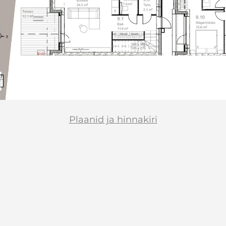
Plaanid ja hinnakiri